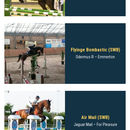
Flyinge Bombastic (SWB)
Odermus R
– Emmerton
Air Mail (SWB)
Jaguar Mail
– For Pleasure