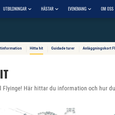
UTBILDNINGAR
HÄSTAR
EVENEMANG
OM OSS
keyboard_arrow_down
keyboard_arrow_down
keyboard_arrow_down
keyb
ttinformation
Hitta hit
Guidade turer
Anläggningskort F
IT
 Flyinge! Här hittar du information och hur du h