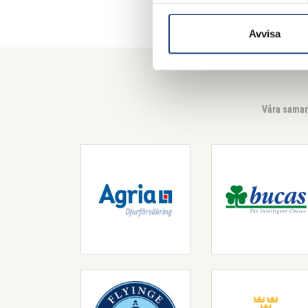
Avvisa
Våra samar