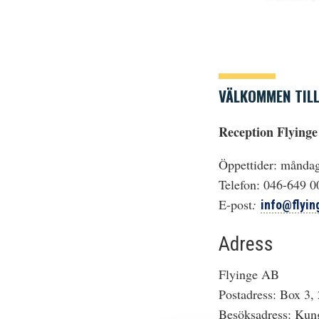
VÄLKOMMEN TILL
Reception Flying
Öppettider: månda
Telefon: 046-649 0
E-post
:
info@flyin
Adress
Flyinge AB
Postadress: Box 3,
Besöksadress: Kun