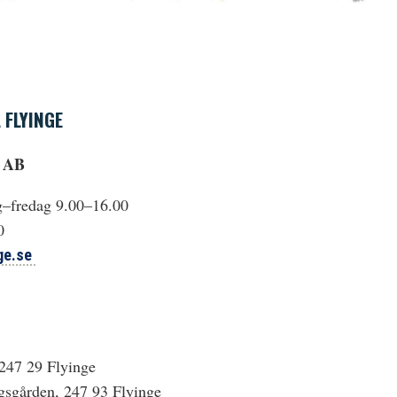
 FLYINGE
e AB
g–fredag 9.00–16.00
0
ge.se
 247 29 Flyinge
gsgården, 247 93 Flyinge