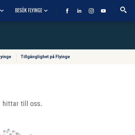
BESÖK FLYINGE
oard_arrow_down
keyboard_arrow_down
lyinge
Tillgänglighet på Flyinge
ittar till oss.