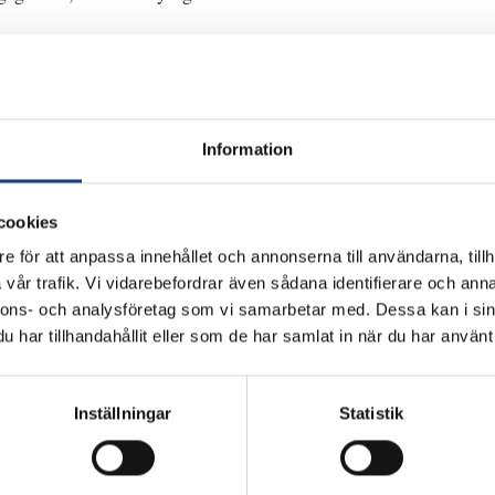
ss
 247 29 Flyinge
ran som bifogad pdf till
efaktura@flyinge.se
Information
cookies
h Hörby. Avfart Gårdstånga trafikplats, i rondellen tag höge
e för att anpassa innehållet och annonserna till användarna, tillh
r höger mot Flyinge Kungsgård.
vår trafik. Vi vidarebefordrar även sådana identifierare och anna
nnons- och analysföretag som vi samarbetar med. Dessa kan i sin
har tillhandahållit eller som de har samlat in när du har använt 
Inställningar
Statistik