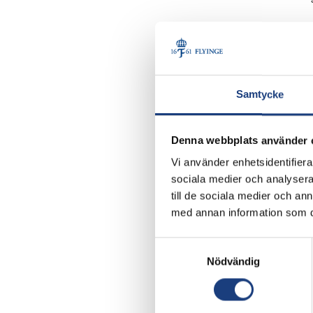
Fakturaadre
Flyinge AB, Box 3,
Skicka gärna faktu
Samtycke
Hitta hit
Denna webbplats använder 
E22 mellan Lund oc
Vi använder enhetsidentifierar
104. I Flyinge: kö
sociala medier och analysera 
till de sociala medier och a
GPS-koordniater
med annan information som du 
N 55 44 52,8
Samtyckesval
E 013 21 15,4
Nödvändig