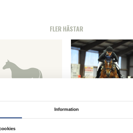
FLER HÄSTAR
Information
Centino
Charlotte (SWB)
cookies
Ce-Matin
Feliciano
– Julia Mariner xx