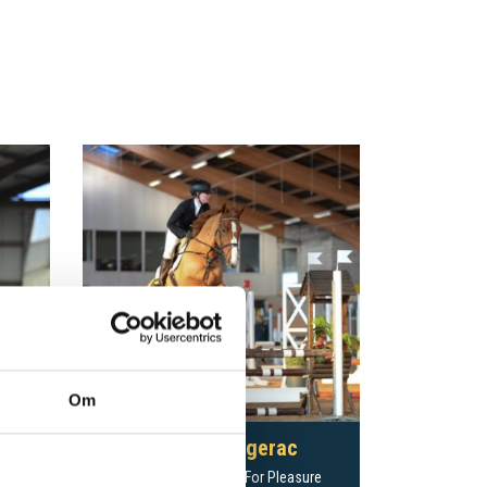
Om
Flyinge Bergerac
Alligator Fontaine
– For Pleasure