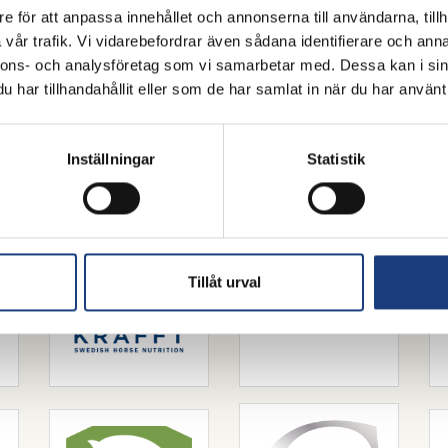
e för att anpassa innehållet och annonserna till användarna, tillh
vår trafik. Vi vidarebefordrar även sådana identifierare och anna
nnons- och analysföretag som vi samarbetar med. Dessa kan i sin
har tillhandahållit eller som de har samlat in när du har använt 
FLYINGES SAMARBETSPARTNERS
Inställningar
Statistik
betspartners hjälper oss att utveckla, utbilda och vara ledande inom svens
Tillåt urval