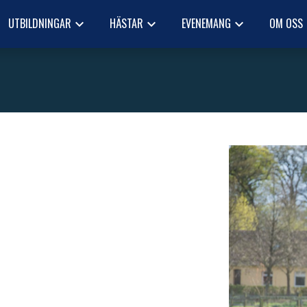
UTBILDNINGAR
HÄSTAR
EVENEMANG
OM OSS
keyboard_arrow_down
keyboard_arrow_down
keyboard_arrow_down
keyb