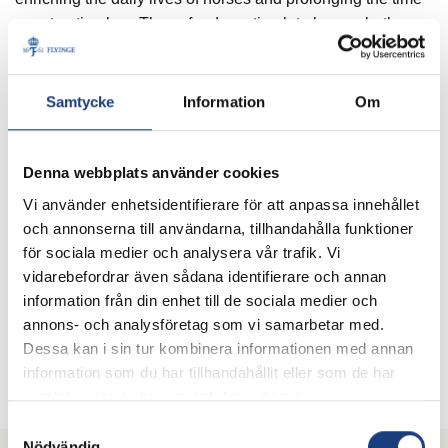
spent eating hay. These feeders stimulate horses both
mentally and physically, promoting their overall well-being.
Fluffy Feeders are the most popular products in our
Samtycke
Information
Om
selection and for a good reason. When horses have the
freedom to move around with the Fluffy Feeder and nibble
hay through its soft mesh, their joy is something that
Denna webbplats använder cookies
reaches us humans too.
Vi använder enhetsidentifierare för att anpassa innehållet
och annonserna till användarna, tillhandahålla funktioner
för sociala medier och analysera vår trafik. Vi
vidarebefordrar även sådana identifierare och annan
information från din enhet till de sociala medier och
annons- och analysföretag som vi samarbetar med.
Dessa kan i sin tur kombinera informationen med annan
information som du har tillhandahållit eller som de har
samlat in när du har använt deras tjänster.
Samtyckesval
Nödvändig