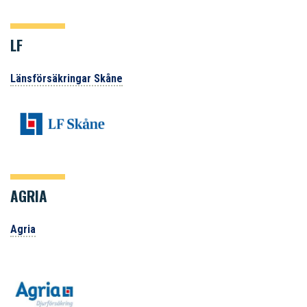
LF
Länsförsäkringar Skåne
AGRIA
Agria