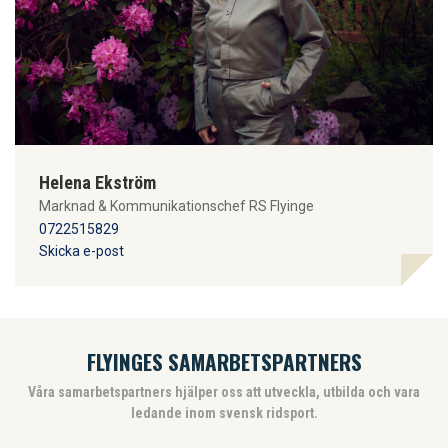
Helena Ekström
Marknad & Kommunikationschef RS Flyinge
0722515829
Skicka e-post
FLYINGES SAMARBETSPARTNERS
Våra samarbetspartners hjälper oss att utveckla, utbilda och vara
ledande inom svensk ridsport.