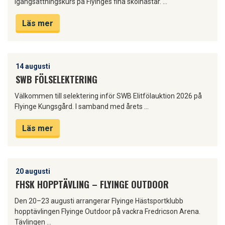
igångsättningskurs på Flyinges fina skolhästar. …
Läs mer
14 augusti
SWB FÖLSELEKTERING
Välkommen till selektering inför SWB Elitfölauktion 2026 på
Flyinge Kungsgård. I samband med årets …
Läs mer
20 augusti
FHSK HOPPTÄVLING – FLYINGE OUTDOOR
Den 20–23 augusti arrangerar Flyinge Hästsportklubb
hopptävlingen Flyinge Outdoor på vackra Fredricson Arena.
Tävlingen …