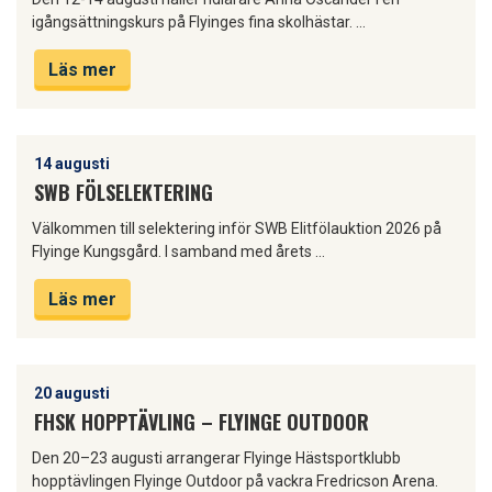
igångsättningskurs på Flyinges fina skolhästar. …
Läs mer
14 augusti
SWB FÖLSELEKTERING
Välkommen till selektering inför SWB Elitfölauktion 2026 på
Flyinge Kungsgård. I samband med årets …
Läs mer
20 augusti
FHSK HOPPTÄVLING – FLYINGE OUTDOOR
Den 20–23 augusti arrangerar Flyinge Hästsportklubb
hopptävlingen Flyinge Outdoor på vackra Fredricson Arena.