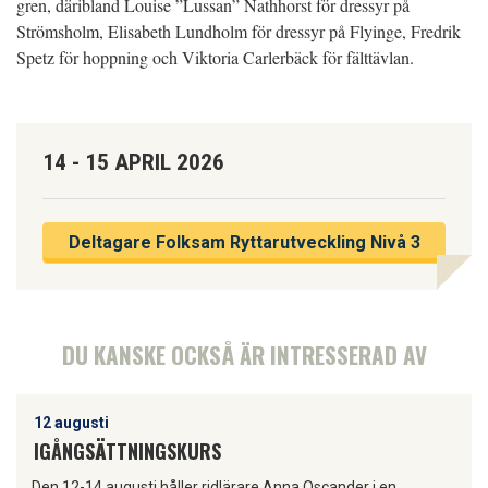
gren, däribland Louise ”Lussan” Nathhorst för dressyr på
Strömsholm, Elisabeth Lundholm för dressyr på Flyinge, Fredrik
Spetz för hoppning och Viktoria Carlerbäck för fälttävlan.
14 - 15 APRIL 2026
Deltagare Folksam Ryttarutveckling Nivå 3
DU KANSKE OCKSÅ ÄR INTRESSERAD AV
12 augusti
IGÅNGSÄTTNINGSKURS
Den 12-14 augusti håller ridlärare Anna Oscander i en