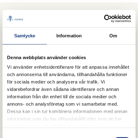
FLYINGES SAMARBETSPARTNERS
Våra samarbetspartners hjälper oss att utveckla, utbilda och vara
ledande inom svensk ridsport.
Samtycke
Information
Om
Denna webbplats använder cookies
Vi använder enhetsidentifierare för att anpassa innehållet
och annonserna till användarna, tillhandahålla funktioner
för sociala medier och analysera vår trafik. Vi
vidarebefordrar även sådana identifierare och annan
information från din enhet till de sociala medier och
annons- och analysföretag som vi samarbetar med.
Dessa kan i sin tur kombinera informationen med annan
information som du har tillhandahållit eller som de har
samlat in när du har använt deras tjänster.
Samtyckesval