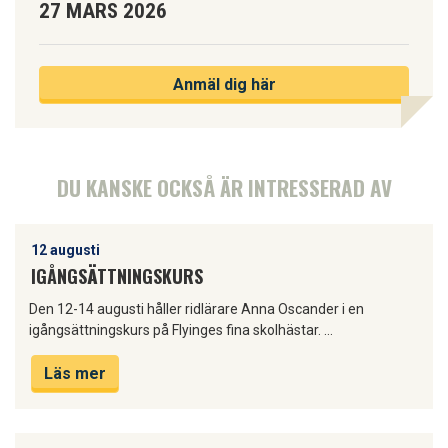
27 MARS 2026
Anmäl dig här
DU KANSKE OCKSÅ ÄR INTRESSERAD AV
12 augusti
IGÅNGSÄTTNINGSKURS
Den 12-14 augusti håller ridlärare Anna Oscander i en
igångsättningskurs på Flyinges fina skolhästar. …
Läs mer