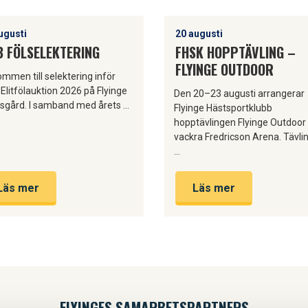
ugusti
20 augusti
 FÖLSELEKTERING
FHSK HOPPTÄVLING –
FLYINGE OUTDOOR
mmen till selektering inför
litfölauktion 2026 på Flyinge
Den 20–23 augusti arrangerar
sgård. I samband med årets …
Flyinge Hästsportklubb
hopptävlingen Flyinge Outdoor
vackra Fredricson Arena. Tävli
…
Läs mer
Läs mer
FLYINGES SAMARBETSPARTNERS