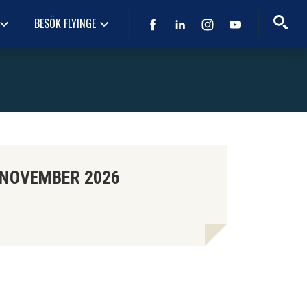
BESÖK FLYINGE
oard_arrow_down
keyboard_arrow_down
5 NOVEMBER 2026