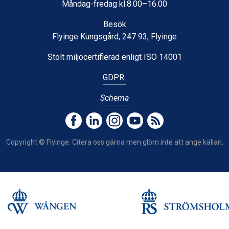
Måndag-fredag kl.8.00–16.00
Besök
Flyinge Kungsgård, 247 93, Flyinge
Stolt miljöcertifierad enligt ISO 14001
GDPR
Schema
Copyright © Flyinge. Citera oss gärna men glöm inte att ange källan.