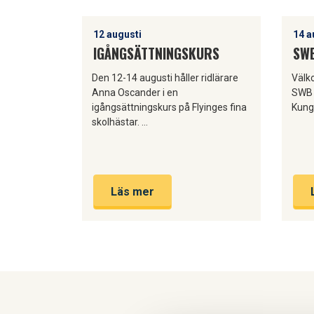
12 augusti
14 a
IGÅNGSÄTTNINGSKURS
SWB
Den 12-14 augusti håller ridlärare
Välko
Anna Oscander i en
SWB E
igångsättningskurs på Flyinges fina
Kung
skolhästar. …
Läs mer