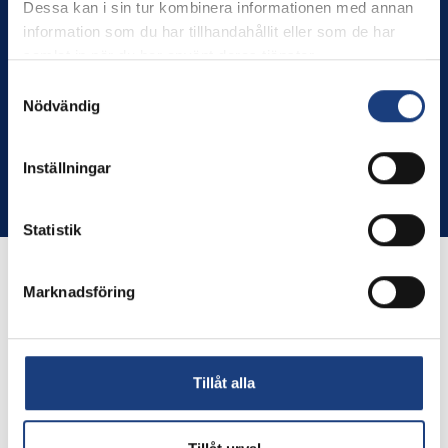
Stolt miljöcertifierad enligt ISO 14001
Dessa kan i sin tur kombinera informationen med annan
information som du har tillhandahållit eller som de har
GDPR
samlat in när du har använt deras tjänster.
Schema
Samtyckesval
Nödvändig
Inställningar
Copyright © Flyinge. Citera oss gärna men glöm inte att ange
källan.
Statistik
Marknadsföring
Tillåt alla