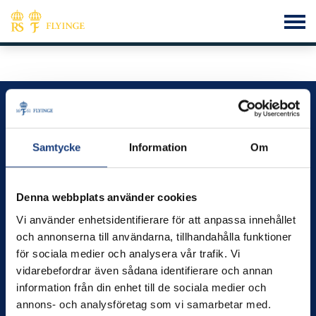
Flyinge – vi utvecklar kunskap, hästar och människor
Kontakt
Samtycke
Information
Om
info@flyinge.se
Telefonväxel:
046-649 00
Denna webbplats använder cookies
Växel öppen 09.00 – 12.00
Vi använder enhetsidentifierare för att anpassa innehållet
Öppettider
och annonserna till användarna, tillhandahålla funktioner
Måndag-fredag kl.8.00–16.00
för sociala medier och analysera vår trafik. Vi
vidarebefordrar även sådana identifierare och annan
Besök
information från din enhet till de sociala medier och
Flyinge Kungsgård, 247 93, Flyinge
annons- och analysföretag som vi samarbetar med.