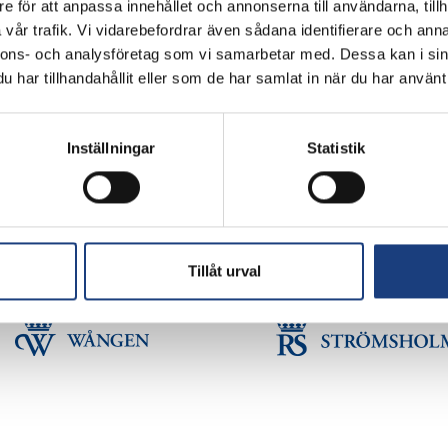
e för att anpassa innehållet och annonserna till användarna, tillh
Flyinge Kungsgård, 247 93, Flyinge
vår trafik. Vi vidarebefordrar även sådana identifierare och anna
Stolt miljöcertifierad enligt ISO 14001
nnons- och analysföretag som vi samarbetar med. Dessa kan i sin
har tillhandahållit eller som de har samlat in när du har använt 
GDPR
Schema
Inställningar
Statistik
Copyright © Flyinge. Citera oss gärna men glöm inte att ange källan.
Tillåt urval