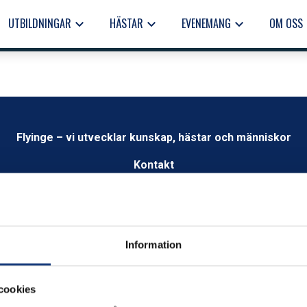
UTBILDNINGAR
HÄSTAR
EVENEMANG
OM OSS
keyboard_arrow_down
keyboard_arrow_down
keyboard_arrow_down
keyb
Flyinge – vi utvecklar kunskap, hästar och människor
Kontakt
info@flyinge.se
Telefonväxel:
046-649 00
Växel öppen 09.00 – 12.00
Information
Öppettider
Måndag-fredag kl.8.00–16.00
cookies
Besök