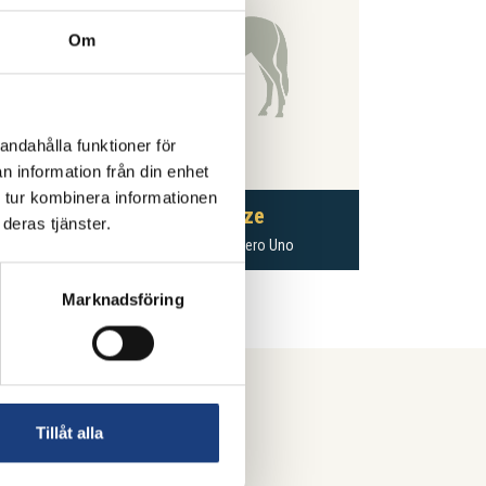
Om
andahålla funktioner för
n information från din enhet
 tur kombinera informationen
Kamikaze
deras tjänster.
Kannatol
– Numero Uno
Marknadsföring
Tillåt alla
k ridsport.