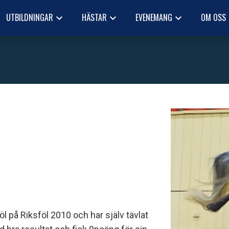
UTBILDNINGAR
HÄSTAR
EVENEMANG
OM OSS
keyboard_arrow_down
keyboard_arrow_down
keyboard_arrow_down
keyb
 på Riksföl 2010 och har själv tävlat