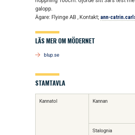
hoppning 100cm. Gjorde sitt 3års test med
galopp.
Ägare: Flyinge AB , Kontakt;
ann-catrin.car
LÄS MER OM MÖDERNET
blup.se
STAMTAVLA
Kannatol
Kannan
Stalognia