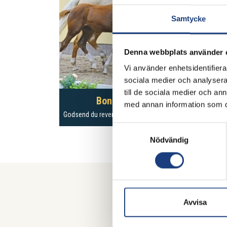
Samtycke
Denna webbplats använder 
Vi använder enhetsidentifierar
sociala medier och analysera 
till de sociala medier och a
Bonita Magiq
med annan information som du 
Godsend du reverdy
– Maloubet de Pleville
Samtyckesval
Nödvändig
Avvisa
Våra samar