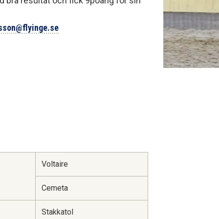
 bra resultat och fick 9poäng för sin
lsson@flyinge.se
Voltaire
Cemeta
Stakkatol