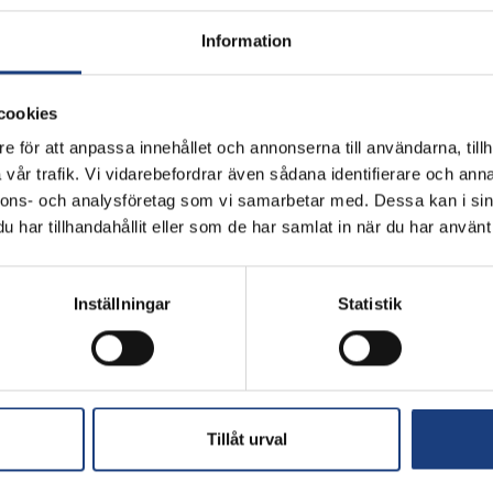
Information
cookies
e för att anpassa innehållet och annonserna till användarna, tillh
vår trafik. Vi vidarebefordrar även sådana identifierare och anna
nnons- och analysföretag som vi samarbetar med. Dessa kan i sin
Masterpiece M&M
Diabolt
har tillhandahållit eller som de har samlat in när du har använt 
Kannatol
– Cardento
Diarado
– Alkatraz
Inställningar
Statistik
FLYINGES SAMARBETSPARTNERS
Tillåt urval
betspartners hjälper oss att utveckla, utbilda och vara ledande inom svens