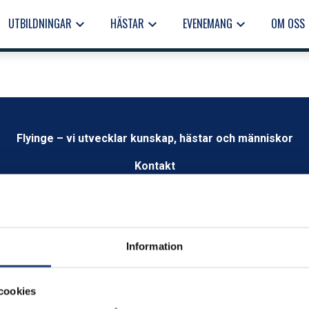
UTBILDNINGAR
HÄSTAR
EVENEMANG
OM OSS
keyboard_arrow_down
keyboard_arrow_down
keyboard_arrow_down
keyb
Flyinge – vi utvecklar kunskap, hästar och människor
Kontakt
info@flyinge.se
Telefonväxel:
046-649 00
Växel öppen 09.00 – 12.00
Information
Öppettider
Måndag-fredag kl.8.00–16.00
cookies
Besök