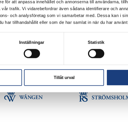
e för att anpassa innehållet och annonserna till användarna, tillh
Flyinge Kungsgård, 247 93, Flyinge
vår trafik. Vi vidarebefordrar även sådana identifierare och anna
Stolt miljöcertifierad enligt ISO 14001
nnons- och analysföretag som vi samarbetar med. Dessa kan i sin
har tillhandahållit eller som de har samlat in när du har använt 
GDPR
Schema
Inställningar
Statistik
Copyright © Flyinge. Citera oss gärna men glöm inte att ange källan.
Tillåt urval