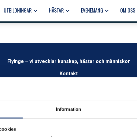
UTBILDNINGAR
HÄSTAR
EVENEMANG
OM OSS
keyboard_arrow_down
keyboard_arrow_down
keyboard_arrow_down
keyb
Flyinge – vi utvecklar kunskap, hästar och människor
Kontakt
info@flyinge.se
Telefonväxel:
046-649 00
Växel öppen 09.00 – 12.00
Information
Öppettider
Måndag-fredag kl.8.00–16.00
cookies
Besök