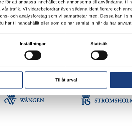
e för att anpassa innehållet och annonserna till användarna, tillh
Flyinge Kungsgård, 247 93, Flyinge
vår trafik. Vi vidarebefordrar även sådana identifierare och anna
Stolt miljöcertifierad enligt ISO 14001
nnons- och analysföretag som vi samarbetar med. Dessa kan i sin
har tillhandahållit eller som de har samlat in när du har använt 
GDPR
Schema
Inställningar
Statistik
Copyright © Flyinge. Citera oss gärna men glöm inte att ange källan.
Tillåt urval