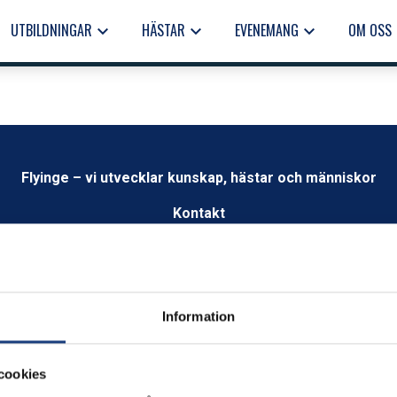
UTBILDNINGAR
HÄSTAR
EVENEMANG
OM OSS
keyboard_arrow_down
keyboard_arrow_down
keyboard_arrow_down
keyb
Flyinge – vi utvecklar kunskap, hästar och människor
Kontakt
info@flyinge.se
Telefonväxel:
046-649 00
Växel öppen 09.00 – 12.00
Information
Öppettider
Måndag-fredag kl.8.00–16.00
cookies
Besök