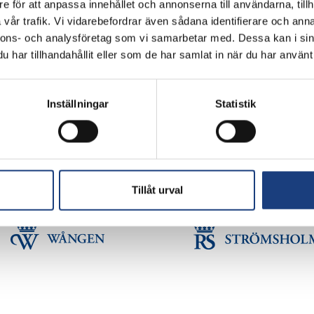
e för att anpassa innehållet och annonserna till användarna, tillh
Flyinge Kungsgård, 247 93, Flyinge
vår trafik. Vi vidarebefordrar även sådana identifierare och anna
Stolt miljöcertifierad enligt ISO 14001
nnons- och analysföretag som vi samarbetar med. Dessa kan i sin
har tillhandahållit eller som de har samlat in när du har använt 
GDPR
Schema
Inställningar
Statistik
Copyright © Flyinge. Citera oss gärna men glöm inte att ange källan.
Tillåt urval