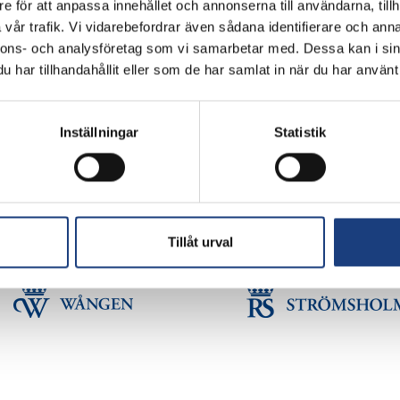
e för att anpassa innehållet och annonserna till användarna, tillh
Flyinge Kungsgård, 247 93, Flyinge
vår trafik. Vi vidarebefordrar även sådana identifierare och anna
Stolt miljöcertifierad enligt ISO 14001
nnons- och analysföretag som vi samarbetar med. Dessa kan i sin
har tillhandahållit eller som de har samlat in när du har använt 
GDPR
Schema
Inställningar
Statistik
Copyright © Flyinge. Citera oss gärna men glöm inte att ange källan.
Tillåt urval