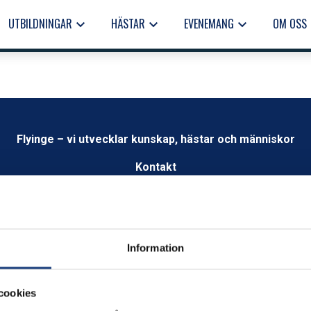
UTBILDNINGAR
HÄSTAR
EVENEMANG
OM OSS
keyboard_arrow_down
keyboard_arrow_down
keyboard_arrow_down
keyb
Flyinge – vi utvecklar kunskap, hästar och människor
Kontakt
info@flyinge.se
Telefonväxel:
046-649 00
Växel öppen 09.00 – 12.00
Information
Öppettider
Måndag-fredag kl.8.00–16.00
cookies
Besök