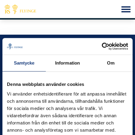
Flyinge – vi utvecklar kunskap, hästar och människor
Kontakt
Samtycke
Information
Om
info@flyinge.se
Telefonväxel:
046-649 00
Denna webbplats använder cookies
Växel öppen 09.00 – 12.00
Vi använder enhetsidentifierare för att anpassa innehållet
Öppettider
och annonserna till användarna, tillhandahålla funktioner
Måndag-fredag kl.8.00–16.00
för sociala medier och analysera vår trafik. Vi
vidarebefordrar även sådana identifierare och annan
Besök
information från din enhet till de sociala medier och
Flyinge Kungsgård, 247 93, Flyinge
annons- och analysföretag som vi samarbetar med.