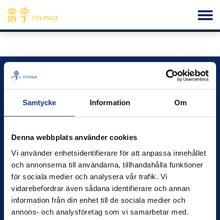
Flyinge – vi utvecklar kunskap, hästar och människor
Kontakt
Samtycke
Information
Om
info@flyinge.se
Telefonväxel:
046-649 00
Denna webbplats använder cookies
Växel öppen 09.00 – 12.00
Vi använder enhetsidentifierare för att anpassa innehållet
Öppettider
och annonserna till användarna, tillhandahålla funktioner
Måndag-fredag kl.8.00–16.00
för sociala medier och analysera vår trafik. Vi
vidarebefordrar även sådana identifierare och annan
Besök
information från din enhet till de sociala medier och
Flyinge Kungsgård, 247 93, Flyinge
annons- och analysföretag som vi samarbetar med.