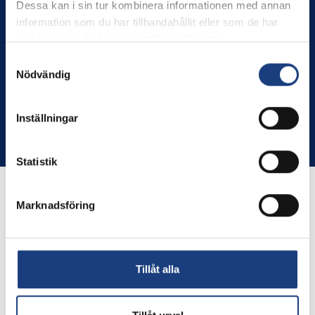
Stolt miljöcertifierad enligt ISO 14001
Dessa kan i sin tur kombinera informationen med annan
information som du har tillhandahållit eller som de har
GDPR
samlat in när du har använt deras tjänster.
Schema
Samtyckesval
Nödvändig
Inställningar
Copyright © Flyinge. Citera oss gärna men glöm inte att ange
källan.
Statistik
Marknadsföring
Tillåt alla