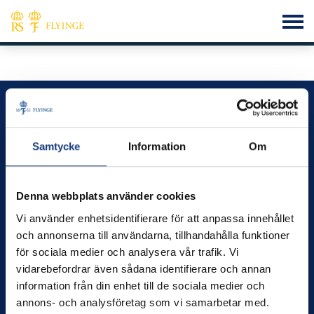
Flyinge – vi utvecklar kunskap, hästar och människor
Kontakt
Samtycke
Information
Om
info@flyinge.se
Telefonväxel:
046-649 00
Denna webbplats använder cookies
Växel öppen 09.00 – 12.00
Vi använder enhetsidentifierare för att anpassa innehållet
Öppettider
och annonserna till användarna, tillhandahålla funktioner
Måndag-fredag kl.8.00–16.00
för sociala medier och analysera vår trafik. Vi
vidarebefordrar även sådana identifierare och annan
Besök
information från din enhet till de sociala medier och
Flyinge Kungsgård, 247 93, Flyinge
annons- och analysföretag som vi samarbetar med.