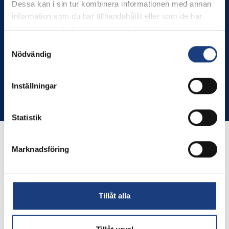
Stolt miljöcertifierad enligt ISO 14001
Dessa kan i sin tur kombinera informationen med annan
information som du har tillhandahållit eller som de har
GDPR
samlat in när du har använt deras tjänster.
Schema
Samtyckesval
Nödvändig
Inställningar
Copyright © Flyinge. Citera oss gärna men glöm inte att ange
källan.
Statistik
Marknadsföring
Tillåt alla