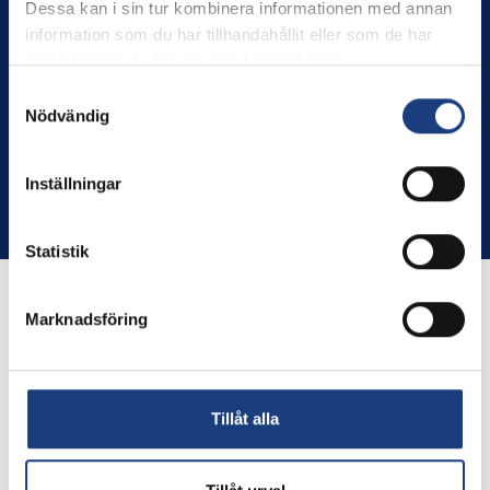
Stolt miljöcertifierad enligt ISO 14001
Dessa kan i sin tur kombinera informationen med annan
information som du har tillhandahållit eller som de har
GDPR
samlat in när du har använt deras tjänster.
Schema
Samtyckesval
Nödvändig
Inställningar
Copyright © Flyinge. Citera oss gärna men glöm inte att ange
källan.
Statistik
Marknadsföring
Tillåt alla