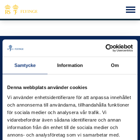
Flyinge – vi utvecklar kunskap, hästar och människor
Kontakt
Samtycke
Information
Om
info@flyinge.se
Telefonväxel:
046-649 00
Denna webbplats använder cookies
Växel öppen 09.00 – 12.00
Vi använder enhetsidentifierare för att anpassa innehållet
Öppettider
och annonserna till användarna, tillhandahålla funktioner
Måndag-fredag kl.8.00–16.00
för sociala medier och analysera vår trafik. Vi
vidarebefordrar även sådana identifierare och annan
Besök
information från din enhet till de sociala medier och
Flyinge Kungsgård, 247 93, Flyinge
annons- och analysföretag som vi samarbetar med.